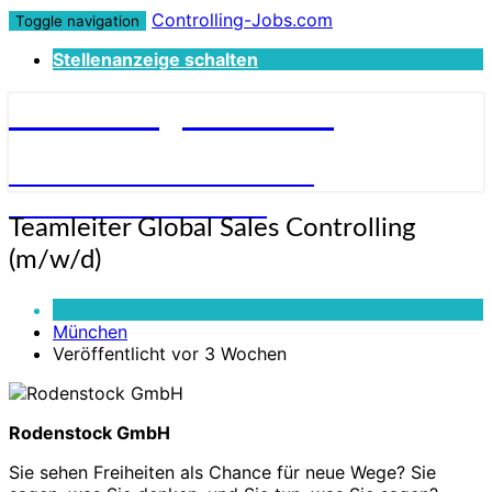
Controlling-Jobs.com
Toggle navigation
Stellenanzeige schalten
Controlling-Jobs.com
STELLENANGEBOTE FÜR
CONTROLLER:INNEN
Teamleiter
Teamleiter Global Sales Controlling
Global
(m/w/d)
Sales
Controlling
Vollzeit
(m/w/d)
München
Veröffentlicht vor 3 Wochen
Rodenstock GmbH
Sie sehen Freiheiten als Chance für neue Wege? Sie