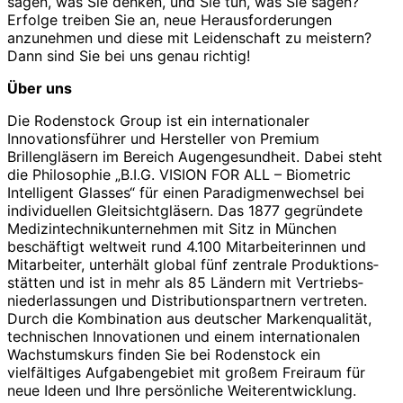
sagen, was Sie denken, und Sie tun, was Sie sagen?
Erfolge treiben Sie an, neue Herausforderungen
anzunehmen und diese mit Leidenschaft zu meistern?
Dann sind Sie bei uns genau richtig!
Über uns
Die Rodenstock Group ist ein internationaler
Innovationsführer und Hersteller von Premium
Brillengläsern im Bereich Augengesundheit. Dabei steht
die Philosophie „B.I.G. VISION FOR ALL – Biometric
Intelligent Glasses“ für einen Paradigmen­wechsel bei
individuellen Gleitsicht­gläsern. Das 1877 gegründete
Medizin­technik­unter­nehmen mit Sitz in München
beschäftigt weltweit rund 4.100 Mitarbeiterinnen und
Mitarbeiter, unterhält global fünf zentrale Produktions­
stätten und ist in mehr als 85 Ländern mit Vertriebs­
niederlassungen und Distributions­partnern vertreten.
Durch die Kombination aus deutscher Markenqualität,
technischen Innovationen und einem internationalen
Wachstumskurs finden Sie bei Rodenstock ein
vielfältiges Aufgabengebiet mit großem Freiraum für
neue Ideen und Ihre persönliche Weiterentwicklung.