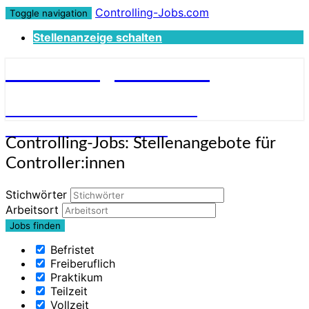
Controlling-Jobs.com
Toggle navigation
Stellenanzeige schalten
Controlling-Jobs.com
STELLENANGEBOTE FÜR
CONTROLLER:INNEN
Controlling-
Controlling-Jobs: Stellenangebote für
Jobs:
Controller:innen
Stellenangebote
für
Stichwörter
Controller:innen
Arbeitsort
Befristet
Freiberuflich
Praktikum
Teilzeit
Vollzeit