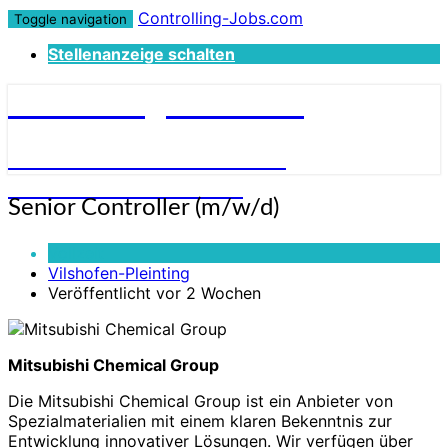
Controlling-Jobs.com
Toggle navigation
Stellenanzeige schalten
Controlling-Jobs.com
STELLENANGEBOTE FÜR
CONTROLLER:INNEN
Senior
Senior Controller (m/w/d)
Controller
(m/w/d)
Vollzeit
Vilshofen-Pleinting
Veröffentlicht vor 2 Wochen
Mitsubishi Chemical Group
Die Mitsubishi Chemical Group ist ein Anbieter von
Spezialmaterialien mit einem klaren Bekenntnis zur
Entwicklung innovativer Lösungen. Wir verfügen über