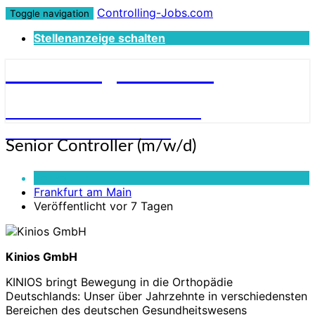
Controlling-Jobs.com
Toggle navigation
Stellenanzeige schalten
Controlling-Jobs.com
STELLENANGEBOTE FÜR
CONTROLLER:INNEN
Senior
Senior Controller (m/w/d)
Controller
(m/w/d)
Vollzeit
Frankfurt am Main
Veröffentlicht vor 7 Tagen
Kinios GmbH
KINIOS bringt Bewegung in die Orthopädie
Deutschlands: Unser über Jahrzehnte in verschiedensten
Bereichen des deutschen Gesundheitswesens