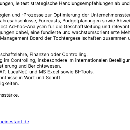
ngen, leitest strategische Handlungsempfehlungen ab und u
tegien und -Prozesse zur Optimierung der Unternehmensste
d Jahresabschlüsse, Forecasts, Budgetplanungen sowie Abwe
est Ad-hoc-Analysen für die Geschäftsleitung und relevant
igungen dabei, eine fundierte und wachstumsorientierte Meh
 Management Board der Tochtergesellschaften zusammen un
schaftslehre, Finanzen oder Controlling.
im Controlling, insbesondere im internationalen Beteiligun
etierung und Berichtswesen.
AP, LucaNet) und MS Excel sowie BI-Tools.
ntnisse in Wort und Schrift.
igkeiten.
sstärke.
meinestadt.de
.