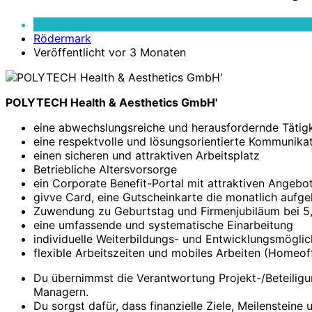
Controller
internationale
Vollzeit
Beteiligungen
Rödermark
(m/w/d)
Veröffentlicht vor 3 Monaten
POLYTECH Health & Aesthetics GmbH'
eine abwechslungsreiche und herausfordernde Tätig
eine respektvolle und lösungsorientierte Kommunika
einen sicheren und attraktiven Arbeitsplatz
Betriebliche Altersvorsorge
ein Corporate Benefit-Portal mit attraktiven Angebo
givve Card, eine Gutscheinkarte die monatlich aufge
Zuwendung zu Geburtstag und Firmenjubiläum bei 5, 
eine umfassende und systematische Einarbeitung
individuelle Weiterbildungs- und Entwicklungsmöglic
flexible Arbeitszeiten und mobiles Arbeiten (Homeof
Du übernimmst die Verantwortung Projekt-/Beteiligu
Managern.
Du sorgst dafür, dass finanzielle Ziele, Meilenstein