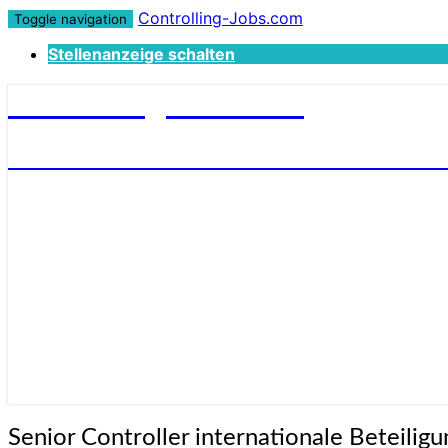
Controlling-Jobs.com
Toggle navigation
Stellenanzeige schalten
Controlling-Jobs.com
STELLENANGEBOTE FÜR CONTROLLER
Senior
Senior Controller internationale Beteilig