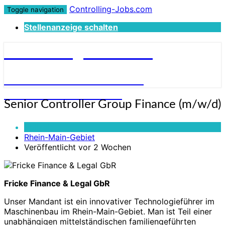
Controlling-Jobs.com
Toggle navigation
Stellenanzeige schalten
Controlling-Jobs.com
STELLENANGEBOTE FÜR
CONTROLLER:INNEN
Senior
Senior Controller Group Finance (m/w/d)
Controller
Group
Vollzeit
Finance
Rhein-Main-Gebiet
(m/w/d)
Veröffentlicht vor 2 Wochen
Fricke Finance & Legal GbR
Unser Mandant ist ein innovativer Technologieführer im
Maschinenbau im Rhein-Main-Gebiet. Man ist Teil einer
unabhängigen mittelständischen familiengeführten