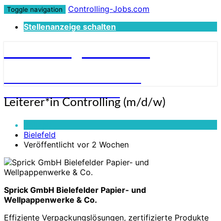
Controlling-Jobs.com
Toggle navigation
Stellenanzeige schalten
Controlling-Jobs.com
STELLENANGEBOTE FÜR
CONTROLLER:INNEN
Leiterer*in
Leiterer*in Controlling (m/d/w)
Controlling
(m/d/w)
Vollzeit
Bielefeld
Veröffentlicht vor 2 Wochen
Sprick GmbH Bielefelder Papier- und
Wellpappenwerke & Co.
Effiziente Verpackungslösungen, zertifizierte Produkte