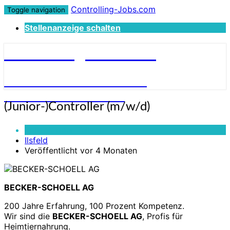
Controlling-Jobs.com
Toggle navigation
Stellenanzeige schalten
Controlling-Jobs.com
STELLENANGEBOTE FÜR
CONTROLLER:INNEN
(Junior-)Controller
(Junior-)Controller (m/w/d)
(m/w/d)
Vollzeit oder Teilzeit
Ilsfeld
Veröffentlicht vor 4 Monaten
BECKER-SCHOELL AG
200 Jahre Erfahrung, 100 Prozent Kompetenz.
Wir sind die
BECKER-SCHOELL AG
, Profis für
Heimtiernahrung.