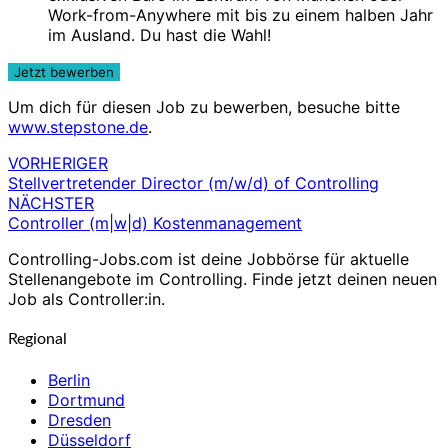
Work-from-Anywhere mit bis zu einem halben Jahr
im Ausland. Du hast die Wahl!
Um dich für diesen Job zu bewerben, besuche bitte
www.stepstone.de
.
VORHERIGER
Beitragsnavigation
Stellvertretender Director (m/w/d) of Controlling
NÄCHSTER
Controller (m|w|d) Kostenmanagement
Controlling-Jobs.com ist deine Jobbörse für aktuelle
Stellenangebote im Controlling. Finde jetzt deinen neuen
Job als Controller:in.
Regional
Berlin
Dortmund
Dresden
Düsseldorf