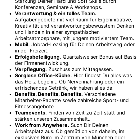
Stärkung Deiner Hard und Soft Skills durch
Konferenzen, Seminare & Workshops.
Verantwortung & ein tolles Team.
Aufgabengebiete mit viel Raum für Eigeninitiative,
Kreativität und verantwortungsbewusstem Denken
und Handeln in einer sympathischen
Arbeitsatmosphäre, mit jungem motiviertem Team.
Mobil.
Jobrad-Leasing für Deinen Arbeitsweg oder
in der Freizeit.
Erfolgsbeteiligung.
Quartalsweiser Bonus auf Basis
der Firmenentwicklung.
Verpflegung.
Zuschuss zum Mittagessen.
Sorglose Office-Küche.
Hier findest Du alles was
das Herz begehrt. Ob Nervennahrung oder ein
erfrischendes Getränk, wir haben alles da.
Benefits, Benefits, Benefits.
Verschiedene
Mitarbeiter-Rabatte sowie zahlreiche Sport- und
Fitnessangebote.
Teamevents.
Finden von Zeit zu Zeit statt und
stärken unseren Zusammenhalt..
Work from Anywhere.
Such Dir Deinen
Arbeitsplatz aus. Ob gemütlich von daheim, im
exklusiven Büro im Zentrum von München oder