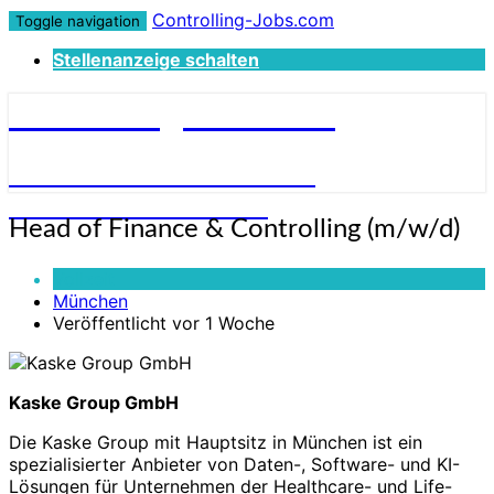
Controlling-Jobs.com
Toggle navigation
Stellenanzeige schalten
Controlling-Jobs.com
STELLENANGEBOTE FÜR
CONTROLLER:INNEN
Head
Head of Finance & Controlling (m/w/d)
of
Finance
Vollzeit
&
München
Controlling
Veröffentlicht vor 1 Woche
(m/w/d)
Kaske Group GmbH
Die Kaske Group mit Hauptsitz in München ist ein
spezialisierter Anbieter von Daten-, Software- und KI-
Lösungen für Unternehmen der Healthcare- und Life-