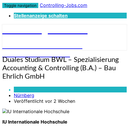
Controlling-Jobs.com
Toggle navigation
Stellenanzeige schalten
Controlling-Jobs.com
STELLENANGEBOTE FÜR
CONTROLLER:INNEN
Duales
Duales Studium BWL – Spezialisierung
Studium
Accounting & Controlling (B.A.) – Bau
BWL
–
Ehrlich GmbH
Spezialisierung
Accounting
Vollzeit
&
Nürnberg
Controlling
Veröffentlicht vor 2 Wochen
(B.A.)
–
Bau
IU Internationale Hochschule
Ehrlich
GmbH