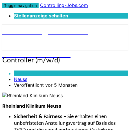
Controlling-Jobs.com
Toggle navigation
Stellenanzeige schalten
Controlling-Jobs.com
STELLENANGEBOTE FÜR
CONTROLLER:INNEN
Controller
Controller (m/w/d)
(m/w/d)
Vollzeit oder Teilzeit
Neuss
Veröffentlicht vor 5 Monaten
Rheinland Klinikum Neuss
Sicherheit & Fairness
– Sie erhalten einen
unbefristeten Anstellungsvertrag auf Basis des