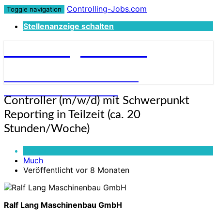
Controlling-Jobs.com
Toggle navigation
Stellenanzeige schalten
Controlling-Jobs.com
STELLENANGEBOTE FÜR
CONTROLLER:INNEN
Controller
Controller (m/w/d) mit Schwerpunkt
(m/w/d)
Reporting in Teilzeit (ca. 20
mit
Schwerpunkt
Stunden/Woche)
Reporting
in
Teilzeit
Teilzeit
Much
(ca.
Veröffentlicht vor 8 Monaten
20
Stunden/Woche)
Ralf Lang Maschinenbau GmbH