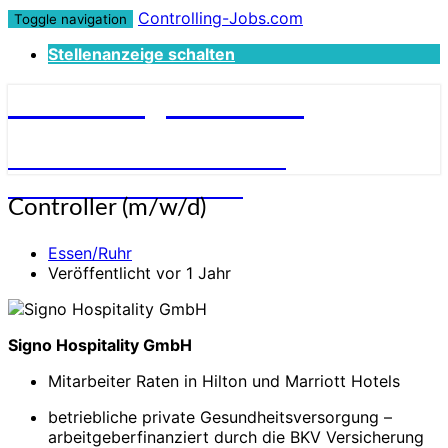
Controlling-Jobs.com
Toggle navigation
Stellenanzeige schalten
Controlling-Jobs.com
STELLENANGEBOTE FÜR
CONTROLLER:INNEN
Controller
Controller (m/w/d)
(m/w/d)
Essen/Ruhr
Veröffentlicht vor 1 Jahr
Signo Hospitality GmbH
Mitarbeiter Raten in Hilton und Marriott Hotels
betriebliche private Gesundheitsversorgung –
arbeitgeberfinanziert durch die BKV Versicherung