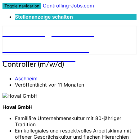
Controlling-Jobs.com
Toggle navigation
Stellenanzeige schalten
Controlling-Jobs.com
STELLENANGEBOTE FÜR
CONTROLLER:INNEN
Controller
Controller (m/w/d)
(m/w/d)
Aschheim
Veröffentlicht vor 11 Monaten
Hoval GmbH
Familiäre Unternehmenskultur mit 80-jähriger
Tradition
Ein kollegiales und respektvolles Arbeitsklima mit
offener Gesprächskultur und flachen Hierarchien