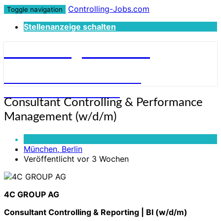
Controlling-Jobs.com
Toggle navigation
Stellenanzeige schalten
Controlling-Jobs.com
STELLENANGEBOTE FÜR
CONTROLLER:INNEN
Consultant
Consultant Controlling & Performance
Controlling
Management (w/d/m)
&
Performance
Vollzeit
Management
München, Berlin
(w/d/m)
Veröffentlicht vor 3 Wochen
4C GROUP AG
Consultant Controlling & Reporting | BI (w/d/m)