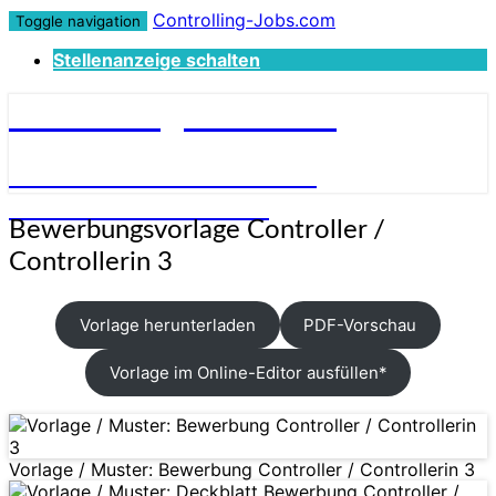
Controlling-Jobs.com
Toggle navigation
Stellenanzeige schalten
Controlling-Jobs.com
STELLENANGEBOTE FÜR
CONTROLLER:INNEN
Bewerbungsvorlage
Bewerbungsvorlage Controller /
Controller
Controllerin 3
/
Controllerin
3
Vorlage herunterladen
PDF-Vorschau
Vorlage im Online-Editor ausfüllen*
Vorlage / Muster: Bewerbung Controller / Controllerin 3