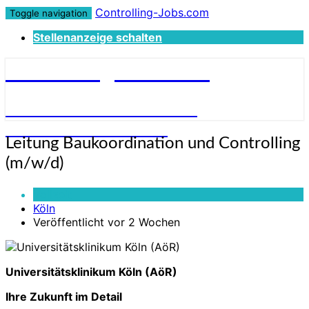
Controlling-Jobs.com
Toggle navigation
Stellenanzeige schalten
Controlling-Jobs.com
STELLENANGEBOTE FÜR
CONTROLLER:INNEN
Leitung
Leitung Baukoordination und Controlling
Baukoordination
(m/w/d)
und
Controlling
Vollzeit
(m/w/d)
Köln
Veröffentlicht vor 2 Wochen
Universitätsklinikum Köln (AöR)
Ihre Zukunft im Detail