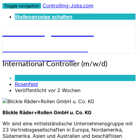
Controlling-Jobs.com
Toggle navigation
Stellenanzeige schalten
Controlling-Jobs.com
STELLENANGEBOTE FÜR
CONTROLLER:INNEN
International
International Controller (m/w/d)
Controller
(m/w/d)
Vollzeit
Rosenfeld
Veröffentlicht vor 2 Wochen
Blickle Räder+Rollen GmbH u. Co. KG
Wir sind eine mittelständische Unternehmensgruppe mit
23 Vertriebsgesellschaften in Europa, Nordamerika,
Südamerika, Asien und Australien und beschäftigen