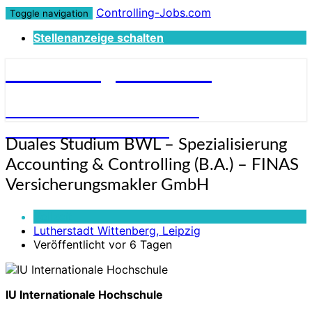
Controlling-Jobs.com
Toggle navigation
Stellenanzeige schalten
Controlling-Jobs.com
STELLENANGEBOTE FÜR
CONTROLLER:INNEN
Duales
Duales Studium BWL – Spezialisierung
Studium
Accounting & Controlling (B.A.) – FINAS
BWL
–
Versicherungsmakler GmbH
Spezialisierung
Accounting
Vollzeit
&
Lutherstadt Wittenberg, Leipzig
Controlling
Veröffentlicht vor 6 Tagen
(B.A.)
–
FINAS
IU Internationale Hochschule
Versicherungsmakler
GmbH